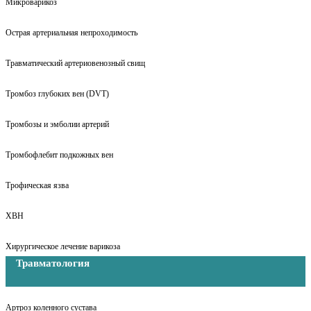
Микроварикоз
Острая артериальная непроходимость
Травматический артериовенозный свищ
Тромбоз глубоких вен (DVT)
Тромбозы и эмболии артерий
Тромбофлебит подкожных вен
Трофическая язва
ХВН
Хирургическое лечение варикоза
Травматология
Артроз коленного сустава