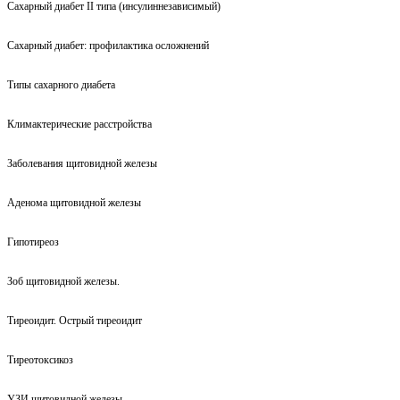
Сахарный диабет II типа (инсулиннезависимый)
Сахарный диабет: профилактика осложнений
Типы сахарного диабета
Климактерические расстройства
Заболевания щитовидной железы
Аденома щитовидной железы
Гипотиреоз
Зоб щитовидной железы.
Тиреоидит. Острый тиреоидит
Тиреотоксикоз
УЗИ щитовидной железы.