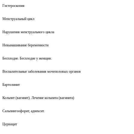
Гистероскопия
Менструальный цикл
Нарушения менструального цикла
Невынашивание беременности
Бесплодие. Бесплодие у женщин.
Воспалительные заболевания мочеполовых органов
Бартолинит
Кольпит (вагинит). Лечение кольпита (вагинита)
Сальпингоофорит, аднексит.
Цервицит