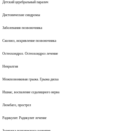
Детский церебральный паралич
Дистонические синдромы
Заболевания позвоночника
Сколиоз, искривление позвоночника
Остеохондроз. Остеохондроз лечение
Невралгия
Межпозвонковая грыжа. Грыжа диска
Ишиас, воспаление седалищного нерва
Люмбаго, прострел
Радикулит. Радикулит лечение
Задержка психического развития