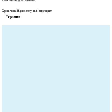
Хронический аутоиммунный тиреоидит
Терапия