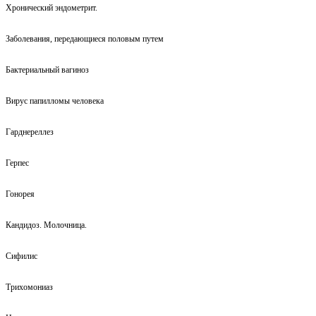
Хронический эндометрит.
Заболевания, передающиеся половым путем
Бактериальный вагиноз
Вирус папилломы человека
Гарднереллез
Герпес
Гонорея
Кандидоз. Молочница.
Сифилис
Трихомониаз