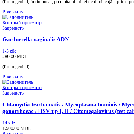
(frotiu genital, frotiu bucal, precipitatul urinei de dimineaţă – prima po
В корзину
Быстрый просмотр
Закрывать
Gardnerella vaginalis ADN
1-3 zile
280.00
MDL
(frotiu genital)
В корзину
Быстрый просмотр
Закрывать
Chlamydia trachomatis / Mycoplasma hominis / Mycopl
gonorrhoeae / HSV tip I, II / Citomegalovirus (test cal
14 zile
1,500.00
MDL
В корзину