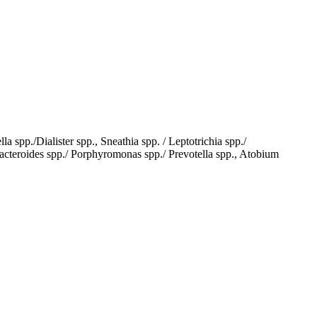
a spp./Dialister spp., Sneathia spp. / Leptotrichia spp./
teroides spp./ Porphyromonas spp./ Prevotella spp., Atobium