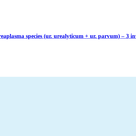
plasma species (ur. urealyticum + ur. parvum) – 3 inv