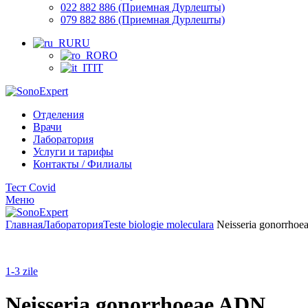
022 882 886 (Приемная Дурлешты)
079 882 886 (Приемная Дурлешты)
RU
RO
IT
Отделения
Врачи
Лаборатория
Услуги и тарифы
Контакты / Филиалы
Тест Covid
Меню
Главная
Лаборатория
Teste biologie moleculara
Neisseria gonorrho
1-3 zile
Neisseria gonorrhoeae ADN