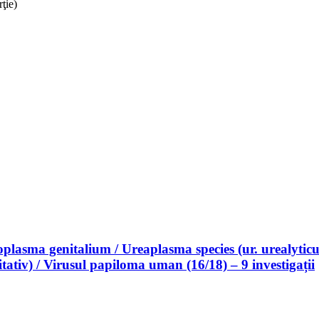
rţie)
asma genitalium / Ureaplasma species (ur. urealyticum
itativ) / Virusul papiloma uman (16/18) – 9 investigații