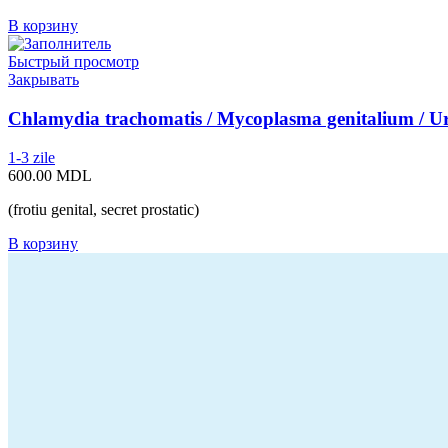
В корзину
Быстрый просмотр
Закрывать
Chlamydia trachomatis / Mycoplasma genitalium / Urea
1-3 zile
600.00
MDL
(frotiu genital, secret prostatic)
В корзину