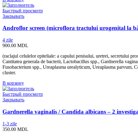
Быстрый просмотр
Закрывать
Androflor screen (microflora tractului urogenital la b
4 zile
900.00
MDL
(raclajul celulelor epiteliale: a capului penisului, uretrei, secretului pros
Cantitatea generala de bacterii, Lactobacillus spp., Gardnerella vagina
Fusobacterium spp., Ureaplasma urealyticum, Ureaplasma parvum, Co
cluster.
В корзину
Быстрый просмотр
Закрывать
Gardnerella vaginalis / Candida albicans – 2 investiga
1-3 zile
350.00
MDL