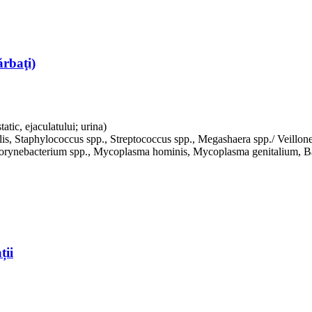
ărbaţi)
tatic, ejaculatului; urina)
lis, Staphylococcus spp., Streptococcus spp., Megashaera spp./ Veillonell
rynebacterium spp., Mycoplasma hominis, Mycoplasma genitalium, Bac
ții