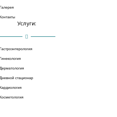
Галерея
Контакты
Услуги:
Гастроэнтерология
Гинекология
Дерматология
Дневной стационар
Кардиология
Косметология