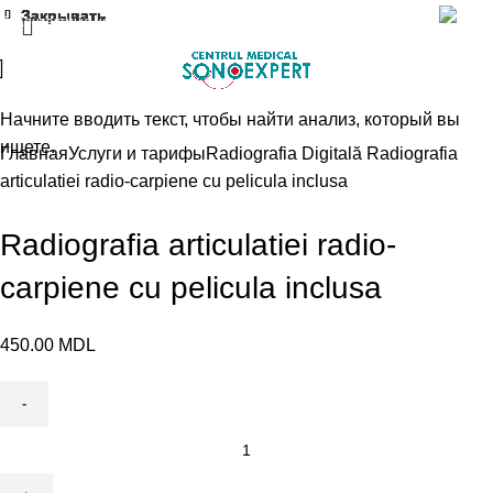
Закрывать
Закрывать
Закрывать
Закрывать
Закрывать
Закрывать
Закрывать
Закрывать
Контактные номера
RU
Начните вводить текст, чтобы найти анализ, который вы
ищете.
Главная
Услуги и тарифы
Radiografia Digitală
Radiografia
articulatiei radio-carpiene cu pelicula inclusa
Radiografia articulatiei radio-
carpiene cu pelicula inclusa
450.00
MDL
Количество
товара