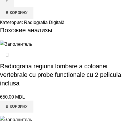
Radiografia
articulatiei
В КОРЗИНУ
radio-
carpiene
Категория:
Radiografia Digitală
cu
Похожие анализы
pelicula
inclusa
Radiografia regiunii lombare a coloanei
vertebrale cu probe functionale cu 2 pelicula
inclusa
650.00
MDL
В КОРЗИНУ